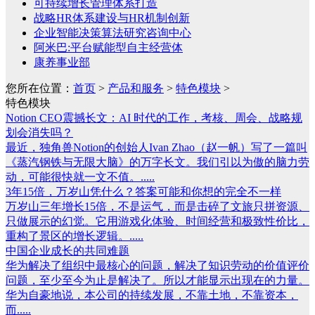
可持续增长管理体系打造
战略HR体系建设与HR机制创新
企业智能决策算法研究咨询中心
阿米巴:平台赋能型自主经营体
康养事业部
您所在位置：
首页
>
产品和服务
>
特色模块
>
特色模块
Notion CEO震撼长文：AI 时代的工作，考核、周会、战略规
划会消失吗？
最近，独角兽Notion的创始人Ivan Zhao（赵一帆）写了一篇叫
《蒸汽钢铁与无限大脑》的万字长文。我们引以为傲的脑力劳
动，可能很快就一文不值。.....
3年15倍，万岁山凭什么？答案可能和你想的完全不一样
万岁山三年增长15倍，不是运气，而是击碎了文旅只拼资源、
只做展示的幻觉。它用游戏化体验、时间经营和极致性价比，
重构了景区的增长逻辑。.....
中国企业成长的共同难题
华为解决了组织中最核心的问题，解决了知识劳动的价值评价
问题，至少至今为止是解决了。所以才能显示出现在的力量。
华为自豪地说，本公司的持续发展，不靠土地，不靠资本，
而.....