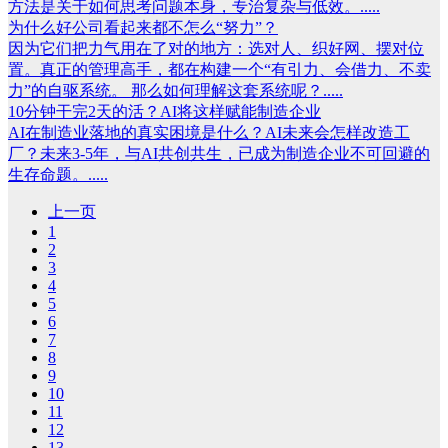
方法是关于如何思考问题本身，专治复杂与低效。.....
为什么好公司看起来都不怎么“努力”？
因为它们把力气用在了对的地方：选对人、织好网、摆对位
置。真正的管理高手，都在构建一个“有引力、会借力、不卖
力”的自驱系统。 那么如何理解这套系统呢？.....
10分钟干完2天的活？AI将这样赋能制造企业
AI在制造业落地的真实困境是什么？AI未来会怎样改造工
厂？未来3-5年，与AI共创共生，已成为制造企业不可回避的
生存命题。.....
上一页
1
2
3
4
5
6
7
8
9
10
11
12
13