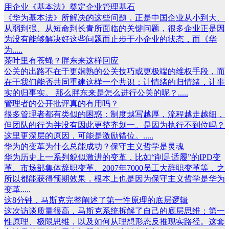
用企业《基本法》奠定企业管理基石
《华为基本法》所解决的这些问题，正是中国企业从小到大、
从弱到强、从短命到长青所面临的关键问题，很多企业正是因
为没有能够解决好这些问题而止步于小企业的状态，而《华
为.....
茶叶里有苍蝇？胖东来这样回应
公关的出路不在于更娴熟的公关技巧或更极端的维权手段，而
在于我们能否共同重建这样一个共识：让情绪的归情绪，让事
实的归事实。 那么胖东来是怎么进行公关的呢？.....
管理者的公开批评真的有用吗？
很多管理者都有类似的困惑：制度越写越厚，流程越走越细，
但团队的行为并没有因此更整齐划一。是因为执行不到位吗？
这里更深层的原因，可能是激励错位。.....
华为的变革为什么总能成功？保守主义哲学是灵魂
华为历史上一系列貌似激进的变革，比如“削足适履”的IPD变
革、市场部集体辞职变革、2007年7000员工大辞职变革等，之
所以都能获得预期效果，根本上也是因为保守主义哲学是华为
变革.....
这8分钟，马斯克完整阐述了第一性原理的底层逻辑
这次访谈质量很高，马斯克系统拆解了自己的底层思维：第一
性原理、极限思维，以及如何从理想形态反推现实路径。这套