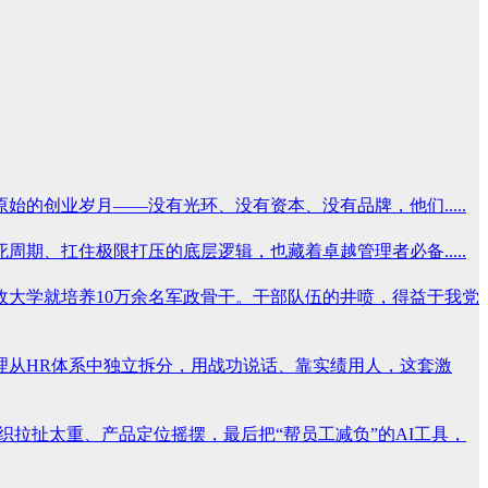
创业岁月——没有光环、没有资本、没有品牌，他们.....
、扛住极限打压的底层逻辑，也藏着卓越管理者必备.....
军政大学就培养10万余名军政骨干。干部队伍的井喷，得益于我党
理从HR体系中独立拆分，用战功说话、靠实绩用人，这套激
织拉扯太重、产品定位摇摆，最后把“帮员工减负”的AI工具，