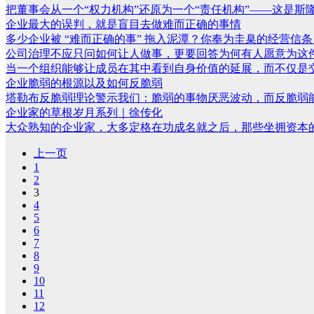
把董事会从一个“权力机构”还原为一个“责任机构”——这是斯隆
企业最大的误判，就是盲目去做难而正确的事情
多少企业被 “难而正确的事” 拖入泥潭？你奉为圭臬的经营信条，
公司治理不应只问如何让人做事，更要回答为何有人愿意为这
当一个组织能够让成员在其中看到自身价值的延展，而不仅是交换
企业脆弱的根源以及如何反脆弱
塔勒布反脆弱理论警示我们：脆弱的事物厌恶波动，而反脆弱能
企业家的草根岁月系列｜徐传化
大众熟知的企业家，大多定格在功成名就之后，那些坐拥资本的
上一页
1
2
3
4
5
6
7
8
9
10
11
12