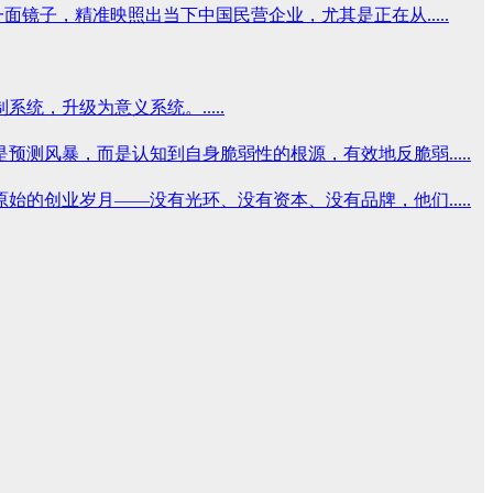
面镜子，精准映照出当下中国民营企业，尤其是正在从.....
，升级为意义系统。.....
风暴，而是认知到自身脆弱性的根源，有效地反脆弱.....
创业岁月——没有光环、没有资本、没有品牌，他们.....