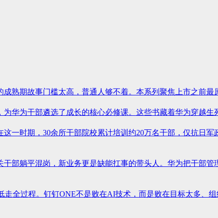
成熟期故事门槛太高，普通人够不着。本系列聚焦上市之前最原始的
为华为干部遴选了成长的核心必修课。这些书藏着华为穿越生死周期
代，在这一时期，30余所干部院校累计培训约20万名干部，仅抗日
关干部躺平混岗，新业务更是缺能扛事的带头人。华为把干部管
走全过程。钉钉ONE不是败在AI技术，而是败在目标太多、组