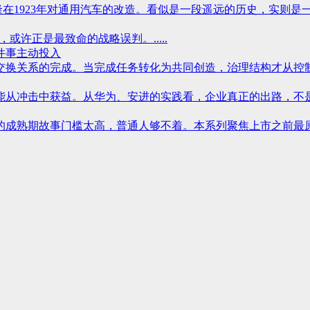
在1923年对通用汽车的改造。看似是一段遥远的历史，实则是一
或许正是最致命的战略误判。.....
件事主动投入
关系的完成。当完成任务转化为共同创造，治理结构才从控制系统
从冲击中获益。从华为、安进的实践看，企业真正的出路，不是预测
成熟期故事门槛太高，普通人够不着。本系列聚焦上市之前最原始的