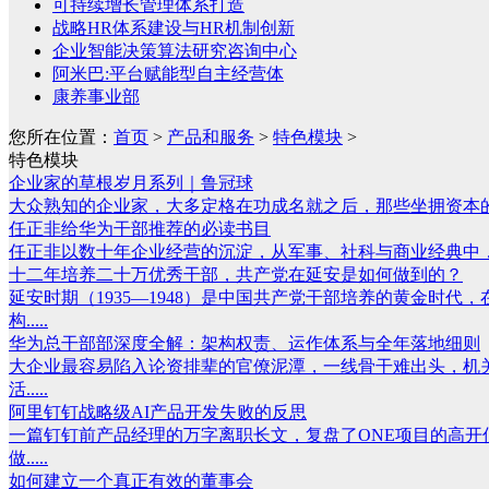
可持续增长管理体系打造
战略HR体系建设与HR机制创新
企业智能决策算法研究咨询中心
阿米巴:平台赋能型自主经营体
康养事业部
您所在位置：
首页
>
产品和服务
>
特色模块
>
特色模块
企业家的草根岁月系列｜鲁冠球
大众熟知的企业家，大多定格在功成名就之后，那些坐拥资本的
任正非给华为干部推荐的必读书目
任正非以数十年企业经营的沉淀，从军事、社科与商业经典中，
十二年培养二十万优秀干部，共产党在延安是如何做到的？
延安时期（1935—1948）是中国共产党干部培养的黄金时
构.....
华为总干部部深度全解：架构权责、运作体系与全年落地细则
大企业最容易陷入论资排辈的官僚泥潭，一线骨干难出头，机
活.....
阿里钉钉战略级AI产品开发失败的反思
一篇钉钉前产品经理的万字离职长文，复盘了ONE项目的高开低
做.....
如何建立一个真正有效的董事会