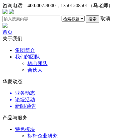
咨询电话：
400-007-9000，13501208501（马老师）
取消
搜索
首页
关于我们
集团简介
我们的团队
核心团队
合伙人
华夏动态
业务动态
论坛活动
新闻/通告
产品与服务
特色模块
标杆企业研究