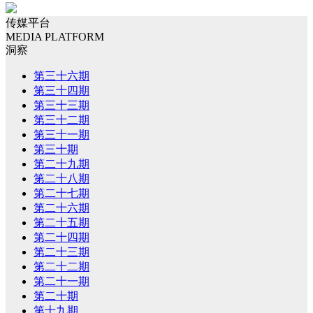
传媒平台
MEDIA PLATFORM
洞察
第三十六期
第三十四期
第三十三期
第三十二期
第三十一期
第三十期
第二十九期
第二十八期
第二十七期
第二十六期
第二十五期
第二十四期
第二十三期
第二十二期
第二十一期
第二十期
第十九期