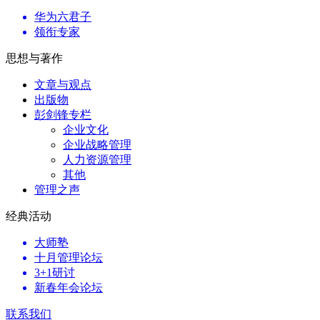
华为六君子
领衔专家
思想与著作
文章与观点
出版物
彭剑锋专栏
企业文化
企业战略管理
人力资源管理
其他
管理之声
经典活动
大师塾
十月管理论坛
3+1研讨
新春年会论坛
联系我们