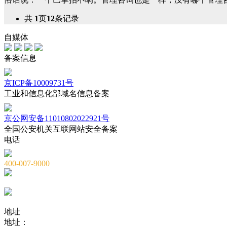
共
1
页
12
条记录
自媒体
备案信息
京ICP备10009731号
工业和信息化部域名信息备案
京公网安备11010802022921号
全国公安机关互联网站安全备案
电话
400-007-9000
010-82659965
010-82873036
地址
地址：
北京市海淀区海淀大街8号中钢国际广场A座6层