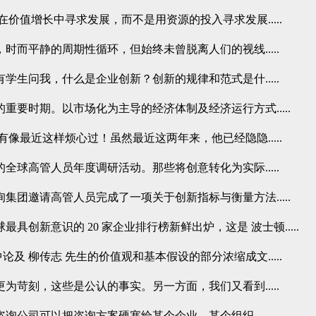
价值增长中寻求发展，而不是用资源的投入寻求发展.....
而平静的周期性循环，但始终未曾脱离人们的视线.....
生问我，什么是企业创新？创新的规律和范式是什.....
的重要时期。以市场化为主导的经济体制及经济运行方式.....
像最近这样烦心过！虽然最近这两年来，他已经隐隐.....
球高管人员年度调研活动。那些将创意转化为实际.....
集团邀请高管人员完成了一项关于创新指标与衡量方法.....
球最具创新意识的 20 家企业排行榜新鲜出炉，这是 波士顿.....
论及 柳传志 先生的价值观和基本假设的部分浓缩成文.....
苛刻，这些是公认的事实。另一方面，我们又看到.....
公司可以把咨询方案硬塞给某个企业、某个组织，.....