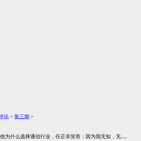
评论
>
第三期
>
为什么选择通信行业，任正非笑答：因为我无知，无.....