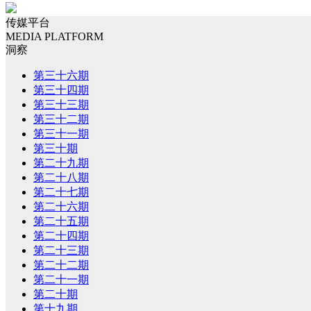
传媒平台
MEDIA PLATFORM
洞察
第三十六期
第三十四期
第三十三期
第三十二期
第三十一期
第三十期
第二十九期
第二十八期
第二十七期
第二十六期
第二十五期
第二十四期
第二十三期
第二十二期
第二十一期
第二十期
第十九期