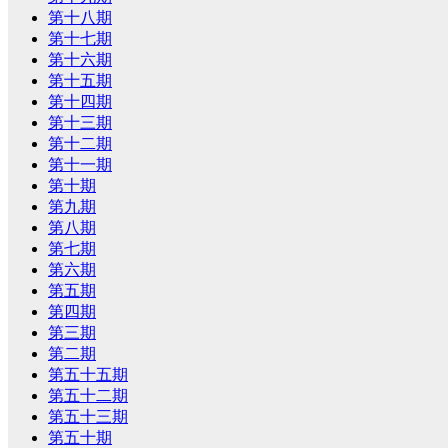
第十八期
第十七期
第十六期
第十五期
第十四期
第十三期
第十二期
第十一期
第十期
第九期
第八期
第七期
第六期
第五期
第四期
第三期
第二期
第五十五期
第五十二期
第五十三期
第五十期