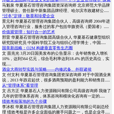
马魁泉 华夏基石管理咨询集团资深咨询师 北京师范大学品牌
管理硕士。曾任新中新集团品牌经理、哈尔滨市政建材公.....
“过冬”定律：敬畏和珍爱企业
景元利 华夏基石管理咨询集团合伙人，高级咨询师 2004年进
入管理咨询行业，服务过的客户包括华旗资讯（爱国者）.....
价值观管理：知行合一的艺术
邢雷 华夏基石管理咨询集团高级合伙人 华夏基石健康型组织
研究院研究员 中国科学院工业与组织心理学博士，中国.....
国美新战略：O2M 构建垂直零售生态圈
文 苗兆光 3月20日国美发布的公告显示：去年销售收入增长
10%，达到564 亿元，综合毛利率达到18.4% 的历史高位，实
现.....
酒业大商转型实践与策略——内修武备、外联诸侯
文 付文利 华夏基石管理咨询集团资深咨询师 对于中国酒业来
说，2013 年跌宕起伏，很多酒商预期的盈利能力和销售目.....
从“管理体系”看管理
文 吕方正 华夏基石人力资源顾问有限公司高级咨询师 我做了
几年的管理体系咨询，体系咨询和模块化咨询有一定的.....
绩效考核落地的九个步骤
李冰权 华夏基石管理咨询集团人力资源顾问有限公司副总经
理 绩效考核是许多企业面临的棘手问题之一，也是企业寻.....