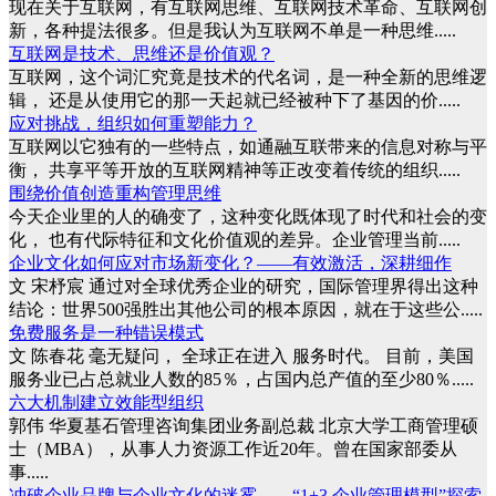
现在关于互联网，有互联网思维、互联网技术革命、互联网创
新，各种提法很多。但是我认为互联网不单是一种思维.....
互联网是技术、思维还是价值观？
互联网，这个词汇究竟是技术的代名词，是一种全新的思维逻
辑， 还是从使用它的那一天起就已经被种下了基因的价.....
应对挑战，组织如何重塑能力？
互联网以它独有的一些特点，如通融互联带来的信息对称与平
衡， 共享平等开放的互联网精神等正改变着传统的组织.....
围绕价值创造重构管理思维
今天企业里的人的确变了，这种变化既体现了时代和社会的变
化， 也有代际特征和文化价值观的差异。企业管理当前.....
企业文化如何应对市场新变化？——有效激活，深耕细作
文 宋杼宸 通过对全球优秀企业的研究，国际管理界得出这种
结论：世界500强胜出其他公司的根本原因，就在于这些公.....
免费服务是一种错误模式
文 陈春花 毫无疑问， 全球正在进入 服务时代。 目前，美国
服务业已占总就业人数的85％，占国内总产值的至少80％.....
六大机制建立效能型组织
郭伟 华夏基石管理咨询集团业务副总裁 北京大学工商管理硕
士（MBA），从事人力资源工作近20年。曾在国家部委从
事.....
冲破企业品牌与企业文化的迷雾——“1+3 企业管理模型”探索