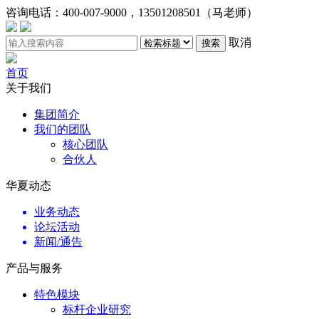
咨询电话：
400-007-9000，13501208501（马老师）
取消
搜索
首页
关于我们
集团简介
我们的团队
核心团队
合伙人
华夏动态
业务动态
论坛活动
新闻/通告
产品与服务
特色模块
标杆企业研究