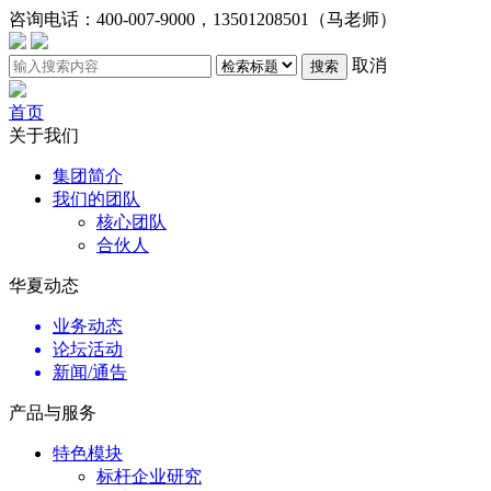
咨询电话：
400-007-9000，13501208501（马老师）
取消
搜索
首页
关于我们
集团简介
我们的团队
核心团队
合伙人
华夏动态
业务动态
论坛活动
新闻/通告
产品与服务
特色模块
标杆企业研究