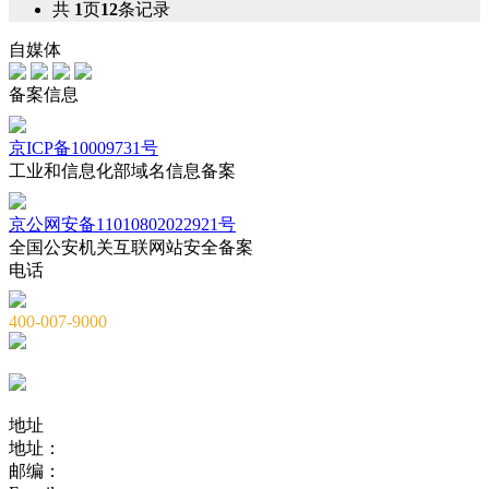
共
1
页
12
条记录
自媒体
备案信息
京ICP备10009731号
工业和信息化部域名信息备案
京公网安备11010802022921号
全国公安机关互联网站安全备案
电话
400-007-9000
010-82659965
010-82873036
地址
地址：
北京市海淀区海淀大街8号中钢国际广场A座6层
邮编：
100081