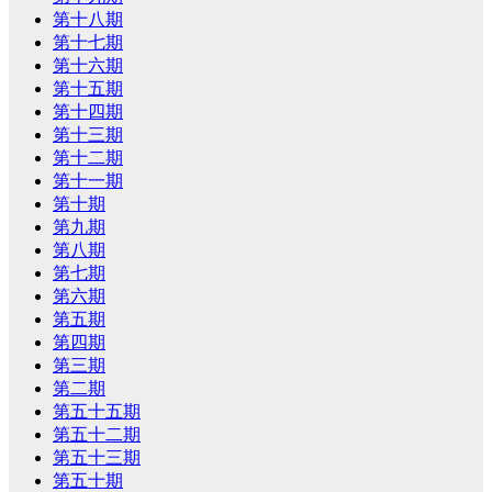
第十八期
第十七期
第十六期
第十五期
第十四期
第十三期
第十二期
第十一期
第十期
第九期
第八期
第七期
第六期
第五期
第四期
第三期
第二期
第五十五期
第五十二期
第五十三期
第五十期