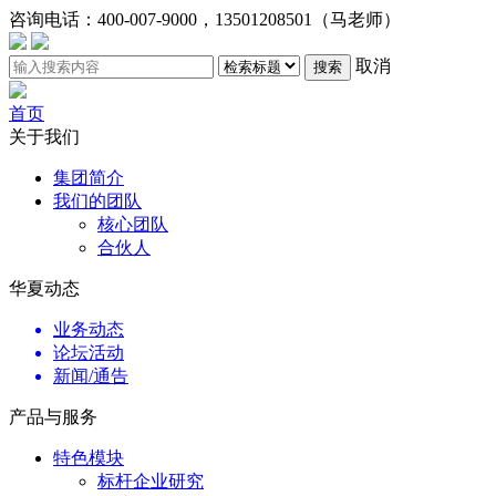
咨询电话：
400-007-9000，13501208501（马老师）
取消
搜索
首页
关于我们
集团简介
我们的团队
核心团队
合伙人
华夏动态
业务动态
论坛活动
新闻/通告
产品与服务
特色模块
标杆企业研究