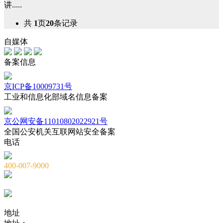
讲.....
共
1
页
20
条记录
自媒体
备案信息
京ICP备10009731号
工业和信息化部域名信息备案
京公网安备11010802022921号
全国公安机关互联网站安全备案
电话
400-007-9000
010-82659965
010-82873036
地址