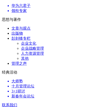
华为六君子
领衔专家
思想与著作
文章与观点
出版物
彭剑锋专栏
企业文化
企业战略管理
人力资源管理
其他
管理之声
经典活动
大师塾
十月管理论坛
3+1研讨
新春年会论坛
联系我们