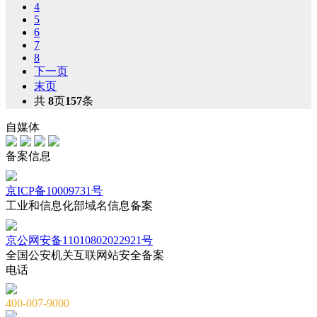
4
5
6
7
8
下一页
末页
共
8
页
157
条
自媒体
备案信息
京ICP备10009731号
工业和信息化部域名信息备案
京公网安备11010802022921号
全国公安机关互联网站安全备案
电话
400-007-9000