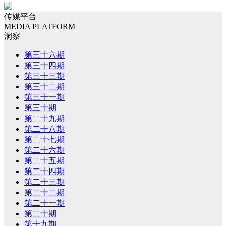
传媒平台
MEDIA PLATFORM
洞察
第三十六期
第三十四期
第三十三期
第三十二期
第三十一期
第三十期
第二十九期
第二十八期
第二十七期
第二十六期
第二十五期
第二十四期
第二十三期
第二十二期
第二十一期
第二十期
第十九期