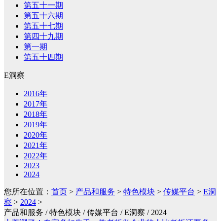
第五十一期
第五十六期
第五十七期
第四十九期
第一期
第五十四期
E洞察
2016年
2017年
2018年
2019年
2020年
2021年
2022年
2023
2024
您所在位置：
首页
>
产品和服务
>
特色模块
>
传媒平台
>
E洞
察
>
2024
>
产品和服务 / 特色模块 / 传媒平台 / E洞察 / 2024